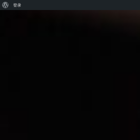
关
登录
跳
于
至
WordPress
内
容