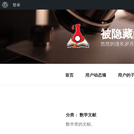
关
登录
跳
于
至
WordPress
内
被隐藏
容
悠悠的漫长岁月
首页
用户动态墙
用户的
分类：
数学文献
数学类的文献。