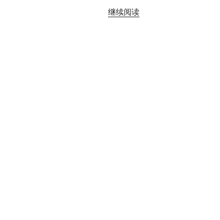
“计
继续阅读
算
圆
柱
的
面
积
与
体
积”