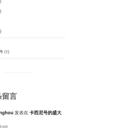
)
)
)
件
(1)
条留言
anghou
发表在
卡西尼号的盛大
月18日