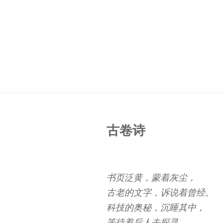
古卷诗
书页泛黄，蒙着灰尘，
古老的文字，诉说着曾经。
科技的奥秘，沉睡其中，
等待着后人去探寻。