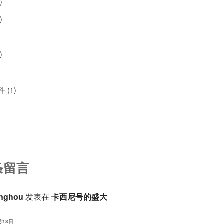
)
)
)
件
(1)
条留言
anghou
发表在
卡西尼号的盛大
月18日