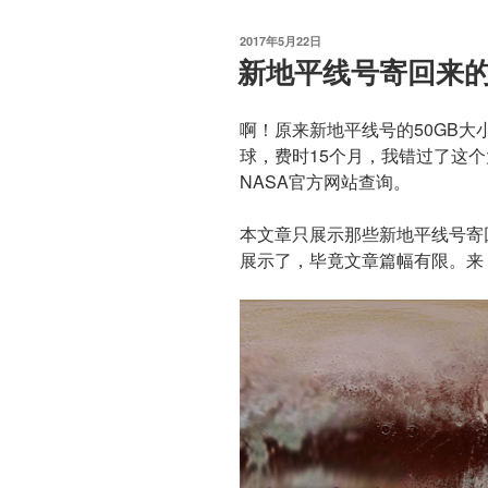
发
2017年5月22日
布
新地平线号寄回来
于
啊！原来新地平线号的50GB大小
球，费时15个月，我错过了这
NASA官方网站查询。
本文章只展示那些新地平线号寄
展示了，毕竟文章篇幅有限。来