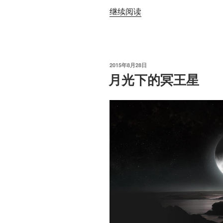
“新
继续阅读
地
平
线
号
发
2015年8月28日
开
布
月光下的冥王星
于
始
它
的
跨
年
数
据
上
载”