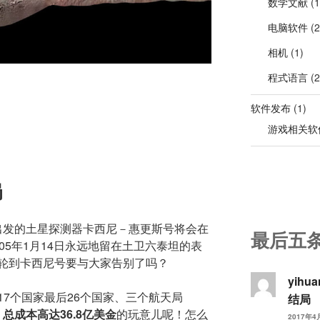
数学文献
(1
电脑软件
(2
相机
(1)
程式语言
(2
软件发布
(1)
游戏相关软
局
开始出发的土星探测器卡西尼－惠更斯号将会在
最后五
05年1月14日永远地留在土卫六泰坦的表
轮到卡西尼号要与大家告别了吗？
yihu
7个国家最后26个国家、三个航天局
结局
，
总成本高达36.8亿美金
的玩意儿呢！怎么
2017年4