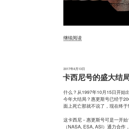
“新
继续阅读
地
平
线
号
发
2017年4月13日
寄
布
卡西尼号的盛大结
于
回
来
什么？从1997年10月15日
的
今年大结局？惠更斯号已经于20
照
面上死亡那就不说了，现在终于
片”
这卡西尼－惠更斯号可是一开始1
（NASA, ESA, ASI）通力合作