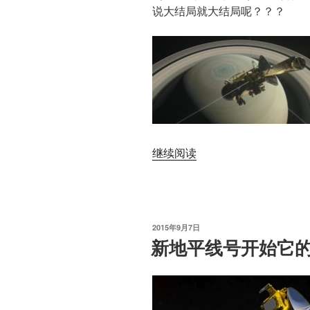
说大结局就大结局呢？？？
“卡
继续阅读
西
尼
号
的
发
2015年9月7日
盛
布
新地平线号开始它
于
大
结
局”