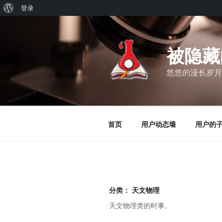
关
登录
跳
于
至
WordPress
内
被隐藏
容
悠悠的漫长岁月
首页
用户动态墙
用户的
分类：
天文物理
天文物理类的时事。