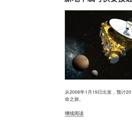
星”
从2006年1月19日出发，预计
命之旅。
“新
继续阅读
地
平