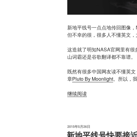
新地平线号一点点地传回图像，
但不幸的很，很多人不懂英文，
这造就了明知NASA官网里有
山词霸还是谷歌翻译都不靠谱。
既然有很多中国网友读不懂英文
章
Pluto By Moonlight
。所以，
“月
继续阅读
光
下
的
冥
发
2015年5月26日
王
布
新地平线号快要接
于