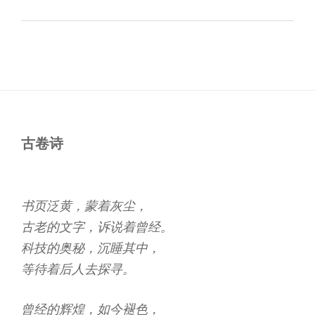
古卷诗
书页泛黄，蒙着灰尘，
古老的文字，诉说着曾经。
科技的奥秘，沉睡其中，
等待着后人去探寻。
曾经的辉煌，如今褪色，