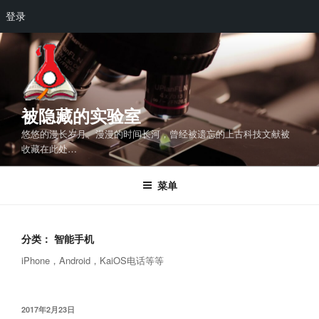
登录
跳
至
内
容
被隐藏的实验室
悠悠的漫长岁月、漫漫的时间长河，曾经被遗忘的上古科技文献被
收藏在此处…
菜单
分类：
智能手机
iPhone，Android，KaiOS电话等等
发
2017年2月23日