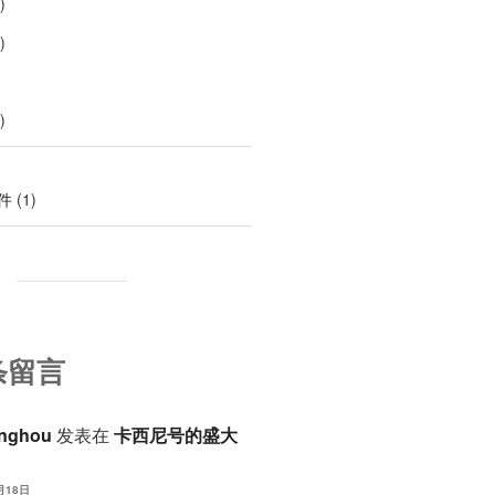
)
)
)
件
(1)
条留言
anghou
发表在
卡西尼号的盛大
月18日