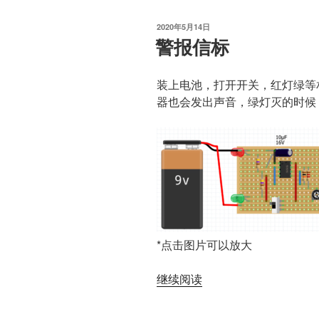
发
2020年5月14日
布
警报信标
于
装上电池，打开开关，红灯绿等
器也会发出声音，绿灯灭的时候
*点击图片可以放大
“警
继续阅读
报
信