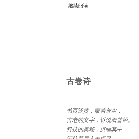
“空
继续阅读
袭
警
报
器”
古卷诗
书页泛黄，蒙着灰尘，
古老的文字，诉说着曾经。
科技的奥秘，沉睡其中，
等待着后人去探寻。