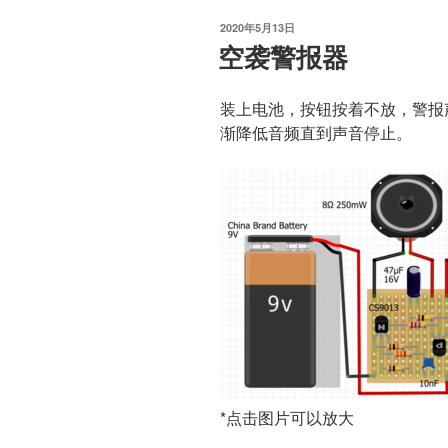
标”
发
2020年5月13日
布
空袭警报器
于
装上电池，按钮按着不放，警报
渐降低音频直到声音停止。
*点击图片可以放大