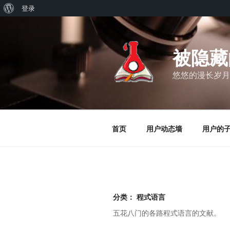
关
登录
跳
于
至
WordPress
内
被隐藏
容
悠悠的漫长岁月
首页
用户动态墙
用户的
分类：
程式语言
五花八门的各路程式语言的文献。