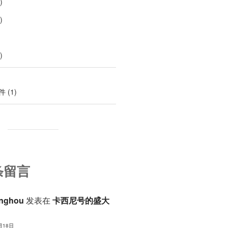
)
)
)
件
(1)
条留言
anghou
发表在
卡西尼号的盛大
月18日