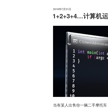
发
2018年7月31日
布
1+2+3+4…计算机
于
当有某人出售你一辆二手摩托车