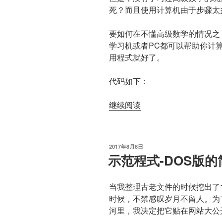
死？而且使用计算机由于步骤太
要如何在不懂高级数学的情况之
学习机或者PC都可以帮助你计
用程式就好了。
代码如下：
“1+2+3+4…
继续阅读
计
算
机
发
2017年8月8日
运
布
示范程式-DOS版
于
算”
当我整理古老文件的时候挖出了
时候，不禁感叹岁月不留人。为
河里，我决定把它贴在网站大公