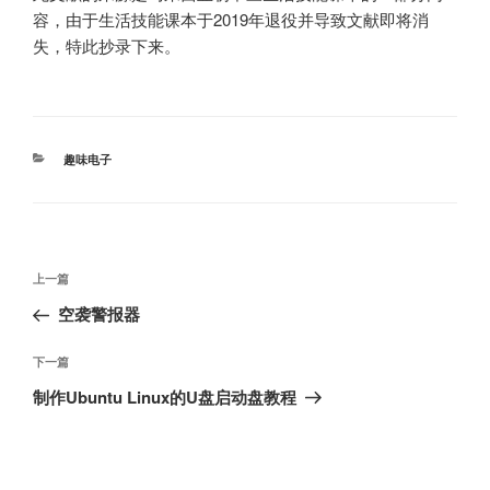
容，由于生活技能课本于2019年退役并导致文献即将消
失，特此抄录下来。
分
趣味电子
类
文
上
上一篇
章
一
空袭警报器
导
篇
航
文
下
下一篇
章
一
制作Ubuntu Linux的U盘启动盘教程
篇
文
章