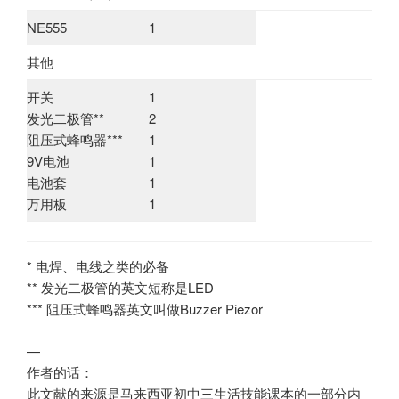
NE555
1
其他
开关
1
发光二极管**
2
阻压式蜂鸣器***
1
9V电池
1
电池套
1
万用板
1
* 电焊、电线之类的必备
** 发光二极管的英文短称是LED
*** 阻压式蜂鸣器英文叫做Buzzer Piezor
—
作者的话：
此文献的来源是马来西亚初中三生活技能课本的一部分内