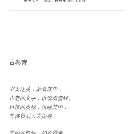
古卷诗
书页泛黄，蒙着灰尘，
古老的文字，诉说着曾经。
科技的奥秘，沉睡其中，
等待着后人去探寻。
曾经的辉煌，如今褪色，