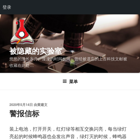
登录
跳
至
内
容
被隐藏的实验室
悠悠的漫长岁月、漫漫的时间长河，曾经被遗忘的上古科技文献被
收藏在此处…
菜单
发
2020年5月14日
由
黄建文
布
警报信标
于
装上电池，打开开关，红灯绿等相互交换闪亮，每当绿灯
亮起的时候蜂鸣器也会发出声音，绿灯灭的时候，蜂鸣器