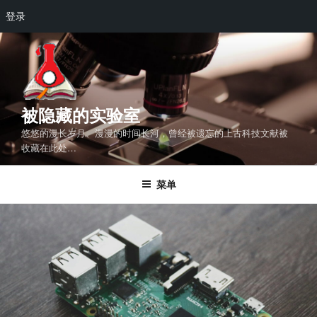
登录
跳
至
内
容
被隐藏的实验室
悠悠的漫长岁月、漫漫的时间长河，曾经被遗忘的上古科技文献被
收藏在此处…
菜单