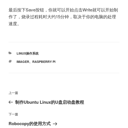
最后按下Save按钮，你就可以开始点击Write就可以开始制
作了，烧录过程耗时大约15分钟，取决于你的电脑的处理
速度。
分
LINUX操作系统
类
标
IMAGER
、
RASPBERRY PI
签
文
上
上一篇
章
一
制作Ubuntu Linux的U盘启动盘教程
导
篇
航
文
下
下一篇
章
一
Robocopy的使用方式